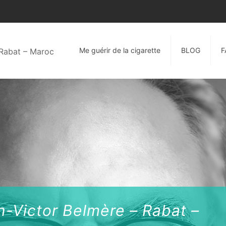
Me guérir de la cigarette
BLOG
F
n-Victor Belmère – Rabat –